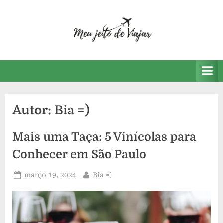
Skip
to
content
M
Um
blog
e
sobre
u
viagens.
J
Autor:
Bia =)
e
i
Mais uma Taça: 5 Vinícolas para
t
Conhecer em São Paulo
o
d
Posted
By
março 19, 2024
Bia =)
on
e
V
i