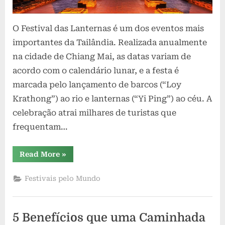
O Festival das Lanternas é um dos eventos mais
importantes da Tailândia. Realizada anualmente
na cidade de Chiang Mai, as datas variam de
acordo com o calendário lunar, e a festa é
marcada pelo lançamento de barcos (“Loy
Krathong”) ao rio e lanternas (“Yi Ping”) ao céu. A
celebração atrai milhares de turistas que
frequentam…
“Luzes
Read More
»
no
céu:
O
Festivais pelo Mundo
Festival
das
Lanternas
na
Tailândia”
5 Benefícios que uma Caminhada