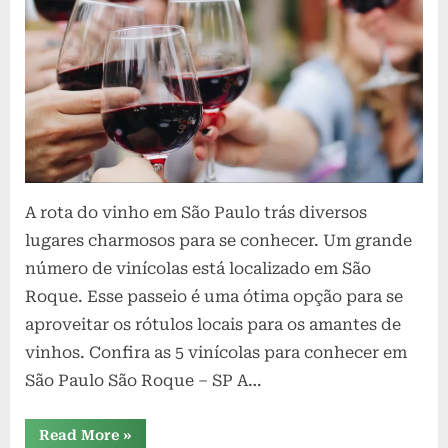
a
j
a
r
A rota do vinho em São Paulo trás diversos
lugares charmosos para se conhecer. Um grande
número de vinícolas está localizado em São
Roque. Esse passeio é uma ótima opção para se
aproveitar os rótulos locais para os amantes de
vinhos. Confira as 5 vinícolas para conhecer em
São Paulo São Roque – SP A…
“Mais
Read More
»