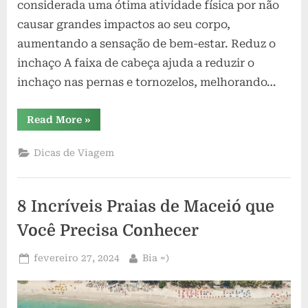
considerada uma ótima atividade física por não
causar grandes impactos ao seu corpo,
aumentando a sensação de bem-estar. Reduz o
inchaço A faixa de cabeça ajuda a reduzir o
inchaço nas pernas e tornozelos, melhorando…
“5
Read More
»
Benefícios
que
uma
Dicas de Viagem
Caminhada
Oferece”
8 Incríveis Praias de Maceió que
Você Precisa Conhecer
Posted
By
fevereiro 27, 2024
Bia =)
on