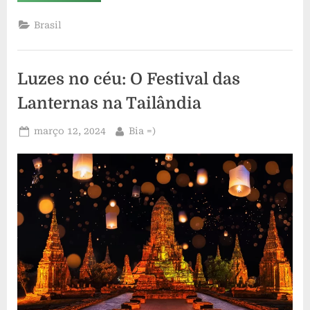
uma
Taça:
5
Brasil
Vinícolas
para
Conhecer
em
São
Luzes no céu: O Festival das
Paulo”
Lanternas na Tailândia
Posted
By
março 12, 2024
Bia =)
on