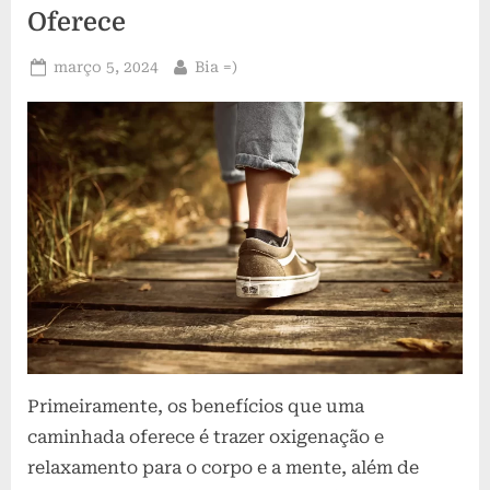
Oferece
Posted
By
março 5, 2024
Bia =)
on
Primeiramente, os benefícios que uma
caminhada oferece é trazer oxigenação e
relaxamento para o corpo e a mente, além de